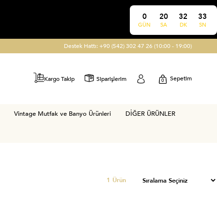
0
20
32
32
GÜN
SA
DK
SN
Destek Hattı: +90 (542) 302 47 26 (10:00 - 19:00)
Sepetim
Kargo Takip
Siparişlerim
0
Vintage Mutfak ve Banyo Ürünleri
DİĞER ÜRÜNLER
1 Ürün