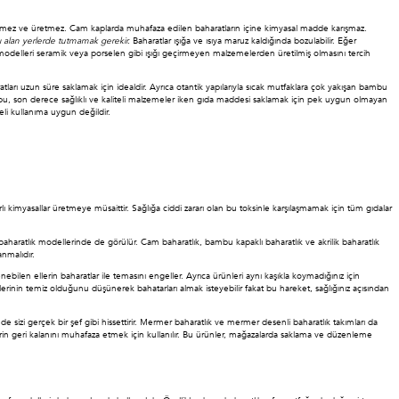
içermez ve üretmez. Cam kaplarda muhafaza edilen baharatların içine kimyasal madde karışmaz.
ı alan yerlerde tutmamak gerekir.
Baharatlar ışığa ve ısıya maruz kaldığında bozulabilir. Eğer
odelleri seramik veya porselen gibi ışığı geçirmeyen malzemelerden üretilmiş olmasını tercih
ları uzun süre saklamak için idealdir. Ayrıca otantik yapılarıyla sıcak mutfaklara çok yakışan bambu
mbu, son derece sağlıklı ve kaliteli malzemeler iken gıda maddesi saklamak için pek uygun olmayan
reli kullanıma uygun değildir.
lı kimyasallar üretmeye müsaittir. Sağlığa ciddi zararı olan bu toksinle karşılaşmamak için tüm gıdalar
aharatlık modellerinde de görülür. Cam baharatlık, bambu kapaklı baharatlık ve akrilik baharatlık
nmalıdır.
enebilen ellerin baharatlar ile temasını engeller. Ayrıca ürünleri aynı kaşıkla koymadığınız için
llerinin temiz olduğunu düşünerek bahatarları almak isteyebilir fakat bu hareket, sağlığınız açısından
 sizi gerçek bir şef gibi hissettirir. Mermer baharatlık ve mermer desenli baharatlık takımları da
rünlerin geri kalanını muhafaza etmek için kullanılır. Bu ürünler, mağazalarda saklama ve düzenleme