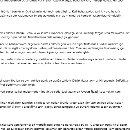
f modelleri de bu anlamda kullanışlıdır. Özellikle ahşap baharatlık rafı, mutfağında dağ evi tarzını
eri barındıran üçlü takımları da tercih edebilirsiniz. Katlı baharatlıklar, yani iki veya üç raflı
 tezgâhında yer kaplamayan bir set arayışında olanlar, minimal ve kompakt tasarımlara yönelebilir.
h edilebilir. Bambu, cam veya seramik modeller, oldukça şık ve kullanışlı tezgâh üstü takımlardır. Bir
, deney tüpü baharat takımları kamerada oldukça şık görünür.
acı
ise baharat takımı seçerken dikkat edilmesi gereken bir diğer faktördür. Günlük kullanım için
ünlerin sağlıklı materyalden üretilmiş olması da önemlidir. Yine yer kaplamayan tasarımlar, iç içe
i, bu saklama yöntemini kullanan kişiler için son derece kullanışlıdır.
 mutfaklar metal modellere yönelebilirken klasik mutfaklar porselen veya seramik, rustik mutfaklar
ahat olan malzeme ve tasarımlar, kullanıcıların başlıca tercihleridir.
 fiyatları ise aynı şekilde geniş bir aralığa sahiptir. Düşük fiyatlı takımlar ikili setlerdir. Şeffaflıkları
iyat performans ürünleridir.
fiyatlı setler, kaliteli malzemeden üretilir ve çoğu özel tasarımdır.
Uygun fiyatlı
seçenekler, cam
ilinen markaların takımları, sıklıkla tercih edilen ürünler arasındadır. Son zamanlarda dikkat çeken
irini
Mihel Home
aracılığıyla satın alabilir, çeşitli kampanya ve güvenli ödeme seçeneklerinden
iniz. Şayet profesyonel bir mutfağı idare etmeniz gerekiyorsa 30 ile 40 arası baharatlık işinizi görür.
r. Bu tür gıdaları başarılı biçimde saklamak için baharatlıklardan yardım alabilirsiniz. Tüm baharatların