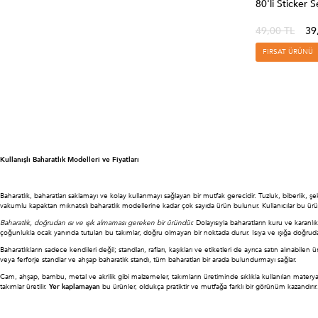
80'li Sticker S
12'li Setler
49,00 TL
39
Ayın En Çok Satan 10 Ürünü
Kampanyalı Toplu Setler
FIRSAT ÜRÜNÜ
Mihel Flex
SAKLAMA KABI
Dolap İçi Düzenleyiciler
DİĞER ÜRÜNLER
İNDİRİMDEKİLER
Kullanışlı Baharatlık Modelleri ve Fiyatları
Porselen Ürünler
Baharatlık, baharatları saklamayı ve kolay kullanmayı sağlayan bir mutfak gerecidir. Tuzluk, biberlik,
MAĞAZA
vakumlu kapaktan mıknatıslı baharatlık modellerine kadar çok sayıda ürün bulunur. Kullanıcılar bu ürün
SERİ SONU ÜRÜNLER
Baharatlık, doğrudan ısı ve ışık almaması gereken bir üründür.
Dolayısıyla baharatların kuru ve karan
çoğunlukla ocak yanında tutulan bu takımlar, doğru olmayan bir noktada durur. Isıya ve ışığa doğrudan m
Baharatlıkların sadece kendileri değil; standları, rafları, kaşıkları ve etiketleri de ayrıca satın alınabil
veya ferforje standlar ve ahşap baharatlık standı, tüm baharatları bir arada bulundurmayı sağlar.
Cam, ahşap, bambu, metal ve akrilik gibi malzemeler, takımların üretiminde sıklıkla kullanılan materya
takımlar üretilir.
Yer kaplamayan
bu ürünler, oldukça pratiktir ve mutfağa farklı bir görünüm kazandırır