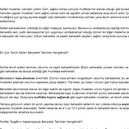
Kaliteli modeller, camdan üretilir. Cam, sağlıklı olması yönüyle mutfakta her alanda olduğu gibi bu
Camdan yapılan modeller, hem sağlıklı olması hem de saydam olması sebebiyle sıkça tercih edilir. İçin
mutfağınız çok güneş alıyorsa tezgâh üstü baharatlık modellerinizi camdan yana tercih etmeniz öner
edebilirsiniz.
Kaliteli baharatlıkların üretildiği bir diğer materyal, bambudur. Bambunun antibakteriyel özelliği bilinm
baharatlık seti, rustik dekorasyonlar için uygundur. Antibakteriyel olduğu bilinen bir diğer malzem
materyaller de mevcuttur. Silikon baharatlık ve plastik baharatlık çeşitleri, sağlıklı versiyonları buluns
En Çok Tercih Edilen Baharatlık Takımları Hangileridir?
Sıklıkla tercih edilen takımlar, vakumlu ve kaşıklı baharatlıklardır. Bütün baharatlar, yüksek nemden ve 
gibi baharatlar da tavsiye edildiği gibi muhafaza edilmelidir.
Baharatların
hava almaması
önemlidir. Ürünün hava almasını engelleyen vakumlu baharatlıklar, bu sebep
modelleri arasında vakumlu kapaklara çokça rastlanır. Toz biber, pul biber, kimyon gibi hızlıca bozul
Baharatlık takımlarında aranan bir diğer özellik de kaşıktır. Kaşıklı modeller, ürünü hijyenik bir şekilde
baharatların tadı da birbirine karışmaz. Baharatlarda kaşık kullanmak önemlidir çünkü baharatlar ısland
büyük risk taşır. Dolayısıyla
mutfakta hijyeni sağlamak için
kaşıklı baharatlık modelleri, sık tercih edil
Yalnızca görünüm odaklı bir ayrım yapılırsa deney tüpü baharatlık setlerinin son yıllarda oldukça
popü
popüler modeller arasındadır. Setleri arasında ise 6’lı ve 12’li olmak üzere iki baharatlık takımı revaçt
kategorisinde rahatlıkla bulunabilir.
Mutfak Tezgâhını Kaplamayacak Baharatlık Takımları Hangileridir?