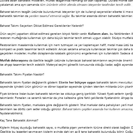
Duvara asılan baharatlık modelleri, mutfak tezgâhında herhangi bir alan kaplamaz. Duvara monte baharatl
yakalamak ama aynı zamanda
tüm ürünlerin elinin altında olmasını isteyenler tarafından tercih edilir
.
Baharat takımını tezgâh üstünde bulundurmak isteyenler için de kullanışlı seçenekler elbette ki mevcuttur
baharatlık takımları da
yerden tasarruf etmenizi sağlar
. Bu takımlar arasında dönen baharatlık takımları
Baharat Takımı Seçerken Dikkat Edilmesi Gerekilenler Nelerdir?
Ürün seçimi yaparken dikkat edilmesi gereken birçok faktör vardır.
Kullanım alanı
, bu faktörlerden i
restoran mutfağında kullanmak için daha büyük takımlar tercih etmek uygun olabilir. Stüdyo mutfak
Restoranların masalarında kullanmak için nem tutmayan ve yer kaplamayan hafif, metal masa üstü baharat
kompakt ve pratik tasarımlar tercih edilebilir. Ancak saklama amacıyla kullanılacak takımlar çok daha 
geçebilen modeller, mutfak dolaplarında kalabalık görünümü engellemek için kullanılabilir. Sadece dola
Mutfak dekorasyonu
da özellikle tezgâh üstünde kullanılacak baharat takımlarının seçiminde önemli 
ise ahşap tasarımları tercih edebilir. Materyal seçimi görsellik konusunda olduğu kadar, sağlık açısından 
Baharatlık Takımı Fiyatları Nasıldır?
Baharatlık takımı fiyatları değişkenlik gösterir. Elbette
her bütçeye uygun
baharatlık takımı mevcuttur. T
sayesinde içindeki ürün görünür ve döner kapakları sayesinde içinden istenilen miktarda ürün çıkarılma
Fiyatı binlerce liraları bulan baharatlık takımları ise oldukça geniş içeriklidir. Yüksek fiyatlı setlerin içe
takımlardır. Porselen ve seramik takımlar da yine kalitesine göre farklı şekillerde fiyatlandırılır. Ahşap bah
Baharatlık takımı fiyatları, markalara göre değişkenlik gösterir. İthal markalar daha pahalıyken yerli m
takımların ise dörtlü cam setler olduğu görülür.
Baharat takımı çeşitleri arasında her kullanım ama
faydalanabilirsiniz.
Kaç Tane Baharatlık Alınmalı?
Kişilerin ihtiyaç duyduğu baharatlık sayısı, o mutfakta pişen yemeklerin türüne direkt olarak bağlıdır. D
Özellikle bu lezzetleri sevmeyen kişilerin evinde dahi en az 8 tane baharatlık bulunduğu bilinir. Çoğu k