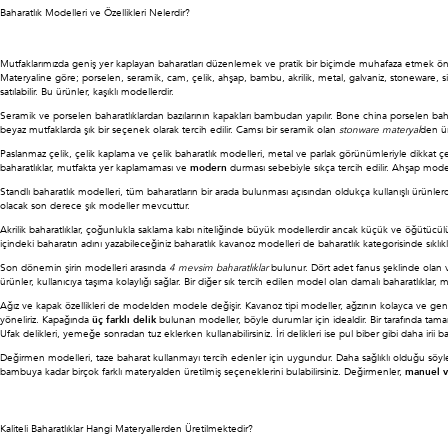
Baharatlık Modelleri ve Özellikleri Nelerdir?
Mutfaklarımızda geniş yer kaplayan baharatları düzenlemek ve pratik bir biçimde muhafaza etmek önem
Materyaline göre; porselen, seramik, cam, çelik, ahşap, bambu, akrilik, metal, galvaniz, stoneware, sili
satılabilir. Bu ürünler, kaşıklı modellerdir.
Seramik ve porselen baharatlıklardan bazılarının kapakları bambudan yapılır. Bone china porselen bahar
beyaz mutfaklarda şık bir seçenek olarak tercih edilir. Camsı bir seramik olan
stonware materyal
den ü
Paslanmaz çelik, çelik kaplama ve çelik baharatlık modelleri, metal ve parlak görünümleriyle dikkat çeker.
baharatlıklar, mutfakta yer kaplamaması ve
modern
durması sebebiyle sıkça tercih edilir. Ahşap mod
Standlı baharatlık modelleri, tüm baharatların bir arada bulunması açısından oldukça kullanışlı ürünler
olacak son derece şık modeller mevcuttur.
Akrilik baharatlıklar, çoğunlukla saklama kabı niteliğinde büyük modellerdir ancak küçük ve öğütücülü
içindeki baharatın adını yazabileceğiniz baharatlık kavanoz modelleri de baharatlık kategorisinde sıklıkl
Son dönemin şirin modelleri arasında
4 mevsim baharatlıklar
bulunur. Dört adet fanus şeklinde olan ve
ürünler, kullanıcıya taşıma kolaylığı sağlar. Bir diğer sık tercih edilen model olan damalı baharatlıklar
Ağız ve kapak özellikleri de modelden modele değişir. Kavanoz tipi modeller, ağzının kolayca ve genişç
yöneliriz. Kapağında
üç farklı delik
bulunan modeller, böyle durumlar için idealdir. Bir tarafında tamam
Ufak delikleri, yemeğe sonradan tuz eklerken kullanabilirsiniz. İri delikleri ise pul biber gibi daha irii ba
Değirmen modelleri, taze baharat kullanmayı tercih edenler için uygundur. Daha sağlıklı olduğu söyl
bambuya kadar birçok farklı materyalden üretilmiş seçeneklerini bulabilirsiniz. Değirmenler,
manuel v
Kaliteli Baharatlıklar Hangi Materyallerden Üretilmektedir?