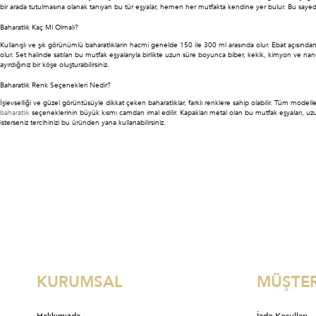
bir arada tutulmasına olanak tanıyan bu tür eşyalar, hemen her mutfakta kendine yer bulur. Bu sayede
Baharatlık Kaç Ml Olmalı?
Kullanışlı ve şık görünümlü baharatlıkların hacmi genelde 150 ile 300 ml arasında olur. Ebat açısından 
olur. Set halinde satılan bu mutfak eşyalarıyla birlikte uzun süre boyunca biber, kekik, kimyon ve na
ayırdığınız bir köşe oluşturabilirsiniz.
Baharatlık Renk Seçenekleri Nedir?
İşlevselliği ve güzel görüntüsüyle dikkat çeken baharatlıklar, farklı renklere sahip olabilir. Tüm model
baharatlık
seçeneklerinin büyük kısmı camdan imal edilir. Kapakları metal olan bu mutfak eşyaları, uzun 
isterseniz tercihinizi bu üründen yana kullanabilirsiniz.
KURUMSAL
MÜŞTER
Hakkımızda
İade Koşulları