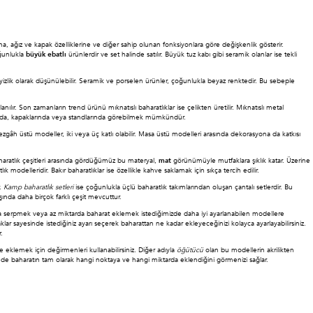
ağız ve kapak özelliklerine ve diğer sahip olunan fonksiyonlara göre değişkenlik gösterir.
oğunlukla
büyük ebatlı
ürünlerdir ve set halinde satılır. Büyük tuz kabı gibi seramik olanlar ise tekli
izlik olarak düşünülebilir. Seramik ve porselen ürünler, çoğunlukla beyaz renktedir. Bu sebeple
ılır. Son zamanların trend ürünü mıknatıslı baharatlıklar ise çelikten üretilir. Mıknatıslı metal
rında, kapaklarında veya standlarında görebilmek mümkündür.
zgâh üstü modeller, iki veya üç katlı olabilir. Masa üstü modelleri arasında dekorasyona da katkısı
aratlık çeşitleri arasında gördüğümüz bu materyal,
mat
görünümüyle mutfaklara şıklık katar. Üzerine
modelleridir. Bakır baharatlıklar ise özellikle kahve saklamak için sıkça tercih edilir.
r.
Kamp baharatlık setleri
ise çoğunlukla üçlü baharatlık takımlarından oluşan çantalı setlerdir. Bu
ında daha birçok farklı çeşit mevcuttur.
nızca serpmek veya az miktarda baharat eklemek istediğimizde daha iyi ayarlanabilen modellere
lar sayesinde istediğiniz ayarı seçerek baharattan ne kadar ekleyeceğinizi kolayca ayarlayabilirsiniz.
.
eklemek için değirmenleri kullanabilirsiniz. Diğer adıyla
öğütücü
olan bu modellerin akrilikten
yesinde baharatın tam olarak hangi noktaya ve hangi miktarda eklendiğini görmenizi sağlar.