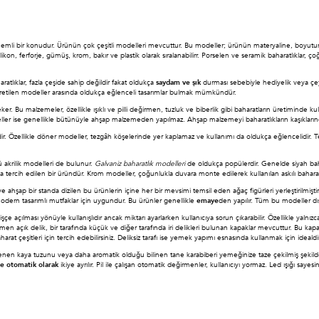
li bir konudur. Ürünün çok çeşitli modelleri mevcuttur. Bu modeller; ürünün materyaline, boyutuna, 
kon, ferforje, gümüş, krom, bakır ve plastik olarak sıralanabilirr. Porselen ve seramik baharatlıklar, ç
atlıklar, fazla çeşide sahip değildir fakat oldukça
saydam ve şık
durması sebebiyle hediyelik veya çey
retilen modeller arasında oldukça eğlenceli tasarımlar bulmak mümkündür.
 Bu malzemeler, özellikle ışıklı ve pilli değirmen, tuzluk ve biberlik gibi baharatların üretiminde kullan
eller ise genellikle bütünüyle ahşap malzemeden yapılmaz. Ahşap malzemeyi baharatlıkların kaşıkla
dir. Özellikle döner modeller, tezgâh köşelerinde yer kaplamaz ve kullanımı da oldukça eğlencelidir. Te
 akrilik modelleri de bulunur.
Galvaniz baharatlık modelleri
de oldukça popülerdir. Genelde siyah bah
a tercih edilen bir üründür. Krom modeller, çoğunlukla duvara monte edilerek kullanılan askılı baharatlık 
 ahşap bir standa dizilen bu ürünlerin içine her bir mevsimi temsil eden ağaç figürleri yerleştirilmişti
, modern tasarımlı mutfaklar için uygundur. Bu ürünler genellikle
emaye
den yapılır. Tüm bu modeller dış
e açılması yönüyle kullanışlıdır ancak miktarı ayarlarken kullanıcıya sorun çıkarabilir. Özellikle yal
en açık delik, bir tarafında küçük ve diğer tarafında iri delikleri bulunan kapaklar mevcuttur. Bu kapak
harat çeşitleri için tercih edebilirsiniz. Deliksiz tarafı ise yemek yapımı esnasında kullanmak için idealdir
enen kaya tuzunu veya daha aromatik olduğu bilinen tane karabiberi yemeğinize taze çekilmiş şekilde 
e otomatik olarak
ikiye ayrılır. Pil ile çalışan otomatik değirmenler, kullanıcıyı yormaz. Led ışığı sa