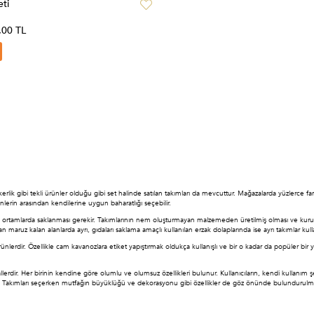
eti
,00 TL
 şekerlik gibi tekli ürünler olduğu gibi set halinde satılan takımları da mevcuttur. Mağazalarda yüzler
lerin arasından kendilerine uygun baharatlığı seçebilir.
lık ortamlarda saklanması gerekir. Takımlarının nem oluşturmayan malzemeden üretilmiş olması ve ku
aruz kalan alanlarda ayrı, gıdaları saklama amaçlı kullanılan erzak dolaplarında ise ayrı takımlar kulla
en ürünlerdir. Özellikle cam kavanozlara etiket yapıştırmak oldukça kullanışlı ve bir o kadar da popüler bir
llerdir. Her birinin kendine göre olumlu ve olumsuz özellikleri bulunur. Kullanıcıların, kendi kullanı
. Takımları seçerken mutfağın büyüklüğü ve dekorasyonu gibi özellikler de göz önünde bulundurulmalıdır.