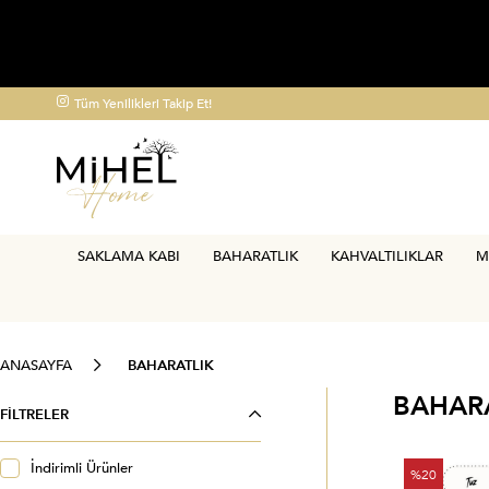
Tüm Yenilikleri Takip Et!
250 TL ÜZERİ
KARGO BEDAVA
SAKLAMA KABI
BAHARATLIK
KAHVALTILIKLAR
M
ANASAYFA
BAHARATLIK
BAHAR
FILTRELER
İndirimli Ürünler
%20