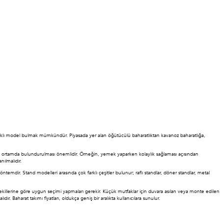
ce farklı model bulmak mümkündür. Piyasada yer alan öğütücülü baharatlıktan kavanoz baharatlığa,
ru ortamda bulundurulması önemlidir. Örneğin, yemek yaparken kolaylık sağlaması açısından
nılmalıdır.
 yöntemdir. Stand modelleri arasında çok farklı çeşitler bulunur; raflı standlar, döner standlar, metal
m şekillerine göre uygun seçimi yapmaları gerekir. Küçük mutfaklar için duvara asılan veya monte edilen
 Baharat takımı fiyatları, oldukça geniş bir aralıkta kullanıcılara sunulur.