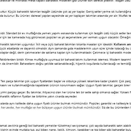
ıklar ve mıknatıslı metal kapaklı baharatlık modelleri gibi ürünler son derece pratiktir. Tezgâh üstü ra
. Küçük baharatlık takımları tezgâh üstünde çok az yer kaplar. Geniş setler yerine sık kullandığınız ürünl
 da bulunur. Bu ürünler, dairesel yapıları sayesinde az yer kaplayan takımları arasında yer alır. Mutfak
lkidir. Standart bir ev mutfağında yemek yapımı esnasında kullanmak için tezgâh üstü küçük setler terci
lar için ise kamerada hoş görünecek popüler ve şık seçeneklere yer vermek uygun olacaktır. Örneğin
lık takımları uygundur. İkili veya üçlü baharat takımları lokanta masaları için idealdir.
Kullanım am
büyük ebatlarda ve dayanıklı olmalıdır. Aynı zamanda gıda maddelerinin uzun süre içinde kalacağı bu ür
plar değil, derin çekmeceler de saklama kapları için kullanılmaktadır. Çekmece içi baharatlık modeller
faktörlerden biridir. Kimse mutfağıyla uyumsuz bir baharat takımı kullanmak istemez. Modern tasarımlı
da önemlidir. Baharatların doğru şekilde saklanabileceği, hijyenik koşullarda kullanılacağı ve temizliği r
ek parça takımlar çok uygun fiyatlardan başlar ve oldukça yüksek rakamlara kadar çıkabilir. Çok parçalı takım
sını ve kullanılmadığında kapatılarak ürünün korunmasını sağlar. Uygun fiyatlı takımlar, gerçek birer f
riği yirmi parçayı geçer. Bu takımlar, ihtiyacınız olan her ürüne tek bir setle sahip olmanızı sağlar. Yüksek 
aratlık raflarının fiyatları ise birbirine yakın civarda seyreder.
arkalarda aynı kalitede daha uygun fiyatlı ürünler bulmak mümkündür. Popüler, garantisi ve kalitesiyle b
cına, her zevke, her mutfağa ve her bütçeye uygun ürünler bulmak mümkündür
. Siz de bu ürünlerden b
amak zevkiniz gereği bol baharatlı yemekler tüketmeyi seviyorsanız; çok sayıda baharatlık satın alabilirs
işinin evinde mutlaka tuz, pul biber, nane, kekik, kimyon, karabiber ve toz biber gibi baharatlar bulunu