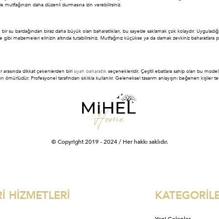
 mutfağınızın daha düzenli durmasına izin verebilirsiniz.
bir su bardağından biraz daha büyük olan baharatlıkları, bu sayede saklamak çok kolaydır. Uyguladığınız
ne gibi malzemeleri elinizin altında tutabilirsiniz. Mutfağınız küçükse ya da damak zevkiniz baharatla
ler arasında dikkat çekenlerden biri
siyah baharatlık
seçenekleridir. Çeşitli ebatlara sahip olan bu mode
ömürlüdür. Profesyonel tarafından sıklıkla kullanılır. Geleneksel tasarım anlayışını beğenen kişiler te
© Copyright 2019 - 2024 / Her hakkı saklıdır.
İ HİZMETLERİ
KATEGORİL
Yeni Gelenler