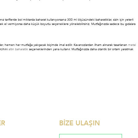
 tariflerde bol miktarda baharat kullanıyorsanız 300 ml ölçüsündeki baharatlıklar, sizin için yeterli
ra pek el vermiyorsa daha küçük boyutlu seçeneklere yönelebilirsiniz. Mutfağınızda sadece bu gıdalara
ller, hemen her mutfağa yakışacak biçimde imal edilir. Kavanozlardan ilham alınarak tasarlanan
metal
rcihini
altın baharatlık
seçeneklerinden yana kullanır. Mutfağınızda daha otantik bir ortam yaratmak
ER
BİZE ULAŞIN