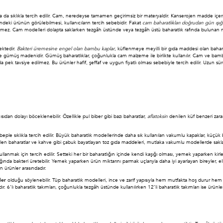
rada da sıklıkla tercih edilir. Cam, neredeyse tamamen geçirimsiz bir materyaldir. Kanserojen madde 
deki ürünün görülebilmesi, kullanıcıların tercih sebebidir. Fakat
cam baharatlıkları doğrudan gün ışığ
ilmez. Cam modelleri dolapta saklarken tezgâh üstünde veya tezgâh üstü baharatlık rafında bulunan m
ektedir.
Bakteri üremesine engel olan bambu kaplar
, küflenmeye meyilli bir gıda maddesi olan baharat
e de gümüş madenidir. Gümüş baharatlıklar, çoğunlukla cam malzeme ile birlikte kullanılır. Cam ve ba
a da pek tavsiye edilmez. Bu ürünler hafif, şeffaf ve uygun fiyatlı olması sebebiyle tercih edilir. Uzun sü
ısıdan dolayı böceklenebilir. Özellikle pul biber gibi bazı baharatlar,
aflatoksin
denilen küf benzeri zarar
le sıklıkla tercih edilir. Büyük baharatlık modellerinde daha sık kullanılan vakumlu kapaklar, küçük b
abilen baharatlar ve kahve gibi çabuk bayatlayan toz gıda maddeleri, mutlaka vakumlu modellerde sakla
 kullanmak için tercih edilir. Setteki her bir baharatlığın içinde kendi kaşığı olması, yemek yaparken kirl
ığında bakteri üretebilir. Yemek yaparken ürün miktarını parmak uçlarıyla daha iyi ayarlayan bireyler, e
en ürünler arasındadır.
ler
olduğu söylenebilir. Tüp baharatlık modelleri, ince ve zarif yapısıyla hem mutfakta hoş durur hem de
adır. 6’lı baharatlık takımları, çoğunlukla tezgâh üstünde kullanılırken 12’li baharatlık takımları ise ü