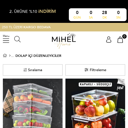
iNDİRİM
2. ÜRÜNE %10
0
0
28
0
GÜN
SA
DK
SN
15 GÜN ÜCRETSİZ
İADE
0
Menu
DOLAP İÇI DÜZENLEYICILER
Sıralama
Filtreleme
%6
YENI ÜRÜN
%8
YENI ÜRÜN