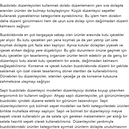
Buzdolabı düzenleyicileri kullanmak dolabı düzenlemenin yanı sıra dolapta
aranılan ürünleri de bulmayı kolaylaştırıyor. Küçük düzenleyici sepetler
kullanarak yiyeceklerinizi kategorilere ayırabilirsiniz. Bu işlem hem dolabın
daha düzenli görünmesini hem de uzun süre dolap içinin dağılmadan düzenli
kalmasını sağlıyor.
Buzdolabında en çok kargaşaya sebep olan ürünler arasında kutu içecekler
yer alıyor. Bu kutu içecekleri yan yana koymak ya da yan yatırıp üst üste
koymak dolapta çok fazla alan kaplıyor. Ayrıca kutular dolaptan yiyecek ve
içecek alırken dağılıp yere düşebiliyor. Bu gibi durumların önüne geçmek için
kutu içecekler için tasarlanmış organizer ürünler tercih edebilir ya da geniş bir
düzenleyici kutu alarak kutu içeceklerin bir arada, dağılmadan kalmasını
sağlayabilirsiniz. Konserve ve içecek kutuları buzdolabında düzenli bir şekilde
saklamak için özel olarak tasarlanmış döner stantları da kullanabilirsiniz.
Dönebilen bu düzenleyiciler, istenilen içeceğe ya da konserve kutusuna
zahmetsizce ulaşmayı sağlıyor.
Saplı buzdolabı düzenleyici modelleri düzenleyiciyi dolaba koyup çıkarırken
ergonomik bir kullanım sağlıyor. Ahşap saplı düzenleyiciler, şık görünümleriyle
buzdolabı içindeki düzene estetik bir görünüm kazandırıyor. Saplı
düzenleyicilerinin çok bölmeli sepet modelleri ise farklı kategorilerdeki ürünleri
birlikte muhafaza etmeyi saplıyor. Saplı ve bölmeli bir düzenleyiciyi meyve
sepeti olarak kullanabilir ya da salata için gereken malzemelerin yer aldığı bir
salata hazırlık sepeti olarak kullanabilirsiniz. Düzenleyiciler yardımıyla
buzdolabındaki ürünleri kategorilere ayırmak ürünlerin dolapta unutulmasının