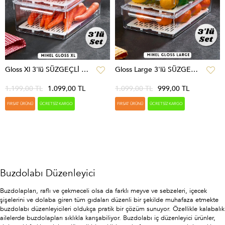
Gloss Xl 3'lü SÜZGEÇLİ Kapaklı Buzdolabı Düzenleyici,dolap Içi Düzenleyici,organizer,saklama Kabı
Gloss Large 3'lü SÜZGEÇLİ Kapaklı Buzdolabı Düzenleyici,dolap Içi Düzenleyici,organizer,saklama Kabı
1.199,00 TL
1.099,00 TL
1.099,00 TL
999,00 TL
FIRSAT ÜRÜNÜ
ÜCRETSIZ KARGO
FIRSAT ÜRÜNÜ
ÜCRETSIZ KARGO
Buzdolabı Düzenleyici
Buzdolapları, raflı ve çekmeceli olsa da farklı meyve ve sebzeleri, içecek
şişelerini ve dolaba giren tüm gıdaları düzenli bir şekilde muhafaza etmekte
buzdolabı düzenleyicileri oldukça pratik bir çözüm sunuyor. Özellikle kalabalık
ailelerde buzdolapları sıklıkla karışabiliyor. Buzdolabı iç düzenleyici ürünler,