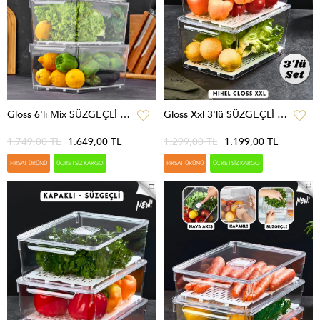
Gloss 6'lı Mix SÜZGEÇLİ Kapaklı Buzdolabı Düzenleyici,dolap Içi Düzenleyici,organizer,saklama Kabı
Gloss Xxl 3'lü SÜZGEÇLİ Kapaklı Buzdolabı Düzenleyici,dolap Içi Düzenleyici,organizer,saklama Kabı
1.749,00 TL
1.649,00 TL
1.299,00 TL
1.199,00 TL
FIRSAT ÜRÜNÜ
ÜCRETSIZ KARGO
FIRSAT ÜRÜNÜ
ÜCRETSIZ KARGO
%8
YENI ÜRÜN
%9
YENI ÜRÜN