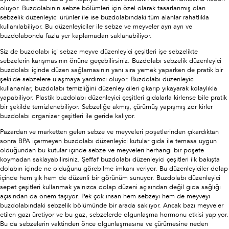
oluyor. Buzdolabının sebze bölümleri için özel olarak tasarlanmış olan
sebzelik düzenleyici ürünler ile ise buzdolabındaki tüm alanlar rahatlıkla
kullanılabiliyor. Bu düzenleyiciler ile sebze ve meyveler ayrı ayrı ve
buzdolabonda fazla yer kaplamadan saklanabiliyor.
Siz de buzdolabı içi sebze meyve düzenleyici çeşitleri işe sebzelikte
sebzelerin karışmasının önüne geçebilirsiniz. Buzdolabı sebzelik düzenleyici
buzdolabı içinde düzen sağlamasının yanı sıra yemek yaparken de pratik bir
şekilde sebzelere ulaşmaya yardımcı oluyor. Buzdolabı düzenleyici
kullananlar, buzdolabı temizliğini düzenleyicileri çıkarıp yıkayarak kolaylıkla
yapabiliyor. Plastik buzdolabı düzenleyici çeşitleri gıdalarla kirlense bile pratik
bir şekilde temizlenebiliyor. Sebzeliğe akmış, çürümüş yapışmış zor kirler
buzdolabı organizer çeşitleri ile geride kalıyor.
Pazardan ve marketten gelen sebze ve meyveleri poşetlerinden çıkardıktan
sonra BPA içermeyen buzdolabı düzenleyici kutular gıda ile temasa uygun
olduğundan bu kutular içinde sebze ve meyveleri herhangi bir poşete
koymadan saklayabilirsiniz. Şeffaf buzdolabı düzenleyici çeşitleri ilk bakışta
dolabın içinde ne olduğunu görebilme imkanı veriyor. Bu düzenleyiciler dolap
içinde hem şık hem de düzenli bir görünüm sunuyor. Buzdolabı düzenleyici
sepet çeşitleri kullanmak yalnızca dolap düzeni açısından değil gıda sağlığı
açısından da önem taşıyor. Pek çok insan hem sebzeyi hem de meyveyi
buzdolabındaki sebzelik bölümünde bir arada saklıyor. Ancak bazı meyveler
etilen gazı üretiyor ve bu gaz, sebzelerde olgunlaşma hormonu etkisi yapıyor.
Bu da sebzelerin vaktinden önce olgunlaşmasına ve çürümesine neden