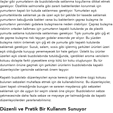
ilaçlar gibi yumurtaların da buzdolabında saklanma koşullarına dikkat etmek
gerekiyor. Özellikle salmonella gibi zararlı bakterilerden korunmak için
yumurtanın kapalı bir kutuda saklanması gerekiyor. Yumurtaları açık
yumurtalıklarda saklamak ya da üzeri açık bir şekilde bir kasede saklamak
yumurtanın kabuğunda bakteri varsa bu bakterilerin çapraz bulaşma ile
yumurtanın yanındaki gıdalara bulaşmasına neden olabiliyor. Çapraz bulaşma
riskinin ortadan kalkması için yumurtanın kapaklı kutularda ya da plastik
yumurta saklama kutularında saklanması gerekiyor. Tıpkı yumurta gibi çiğ et
de çapraz bulaşma riski taşıyan gıdalar arasında yer alıyor. Bu yüzden
bulaşma riskini önlemek için çiğ eti de yumurta gibi kapaklı kutularda
saklamak gerekiyor. Sucuk, salam, sosis gibi işlenmiş şarküteri ürünleri üzeri
açık olduğunda kuruyup yenemeyecek bir hale geliyor. Üstelik bu ürünler
üzerleri açık olarak buzdolabında tutulduğunda, içerdikleri aroma vericilerin
kokusu dolapta farklı yiyeceklere sinip kötü bir koku oluşturuyor. Bu tür
durumların önüne geçmek için şarküteri ürünlerini buzdolabında kapaklı
düzenleyiciler içerisinde saklamak önem taşıyor.
Kapaklı buzdolabı düzenleyicileri ayrıca kereviz gibi kendine özgü kokusu
bulunan sebzeleri muhafaza etmek için de kullanabilirsiniz. Bu düzenleyiciler,
üzeri kapalı olmadığında buruşan ve sararan maydanoz gibi sebzeleri
saklamak için de uygun bir seçim olarak öne çıkıyor. Buzdolabının sebze
çekmecesinde daha fazla sebze ve meyveye yer kalmadığında da kapaklı
düzenleyicilerden yararlanabilirsiniz.
Düzenli ve Pratik Bir Kullanım Sunuyor