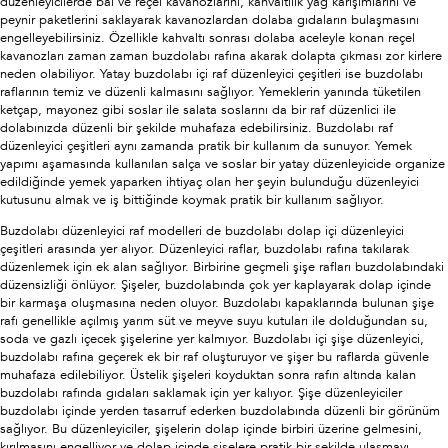
düzenleyicilerde bal ve reçel kavanozlarını, kahvaltılık yağ karışımlarını ve
peynir paketlerini saklayarak kavanozlardan dolaba gıdaların bulaşmasını
engelleyebilirsiniz. Özellikle kahvaltı sonrası dolaba aceleyle konan reçel
kavanozları zaman zaman buzdolabı rafına akarak dolapta çıkması zor kirlere
neden olabiliyor. Yatay buzdolabı içi raf düzenleyici çeşitleri ise buzdolabı
raflarının temiz ve düzenli kalmasını sağlıyor. Yemeklerin yanında tüketilen
ketçap, mayonez gibi soslar ile salata soslarını da bir raf düzenlici ile
dolabınızda düzenli bir şekilde muhafaza edebilirsiniz. Buzdolabı raf
düzenleyici çeşitleri aynı zamanda pratik bir kullanım da sunuyor. Yemek
yapımı aşamasında kullanılan salça ve soslar bir yatay düzenleyicide organize
edildiğinde yemek yaparken ihtiyaç olan her şeyin bulunduğu düzenleyici
kutusunu almak ve iş bittiğinde koymak pratik bir kullanım sağlıyor.
Buzdolabı düzenleyici raf modelleri de buzdolabı dolap içi düzenleyici
çeşitleri arasında yer alıyor. Düzenleyici raflar, buzdolabı rafına takılarak
düzenlemek için ek alan sağlıyor. Birbirine geçmeli şişe rafları buzdolabındaki
düzensizliği önlüyor. Şişeler, buzdolabında çok yer kaplayarak dolap içinde
bir karmaşa oluşmasına neden oluyor. Buzdolabı kapaklarında bulunan şişe
rafı genellikle açılmış yarım süt ve meyve suyu kutuları ile dolduğundan su,
soda ve gazlı içecek şişelerine yer kalmıyor. Buzdolabı içi şişe düzenleyici,
buzdolabı rafına geçerek ek bir raf oluşturuyor ve şişer bu raflarda güvenle
muhafaza edilebiliyor. Üstelik şişeleri koyduktan sonra rafın altında kalan
buzdolabı rafında gıdaları saklamak için yer kalıyor. Şişe düzenleyiciler
buzdolabı içinde yerden tasarruf ederken buzdolabında düzenli bir görünüm
sağlıyor. Bu düzenleyiciler, şişelerin dolap içinde birbiri üzerine gelmesini,
kırılmasını engelliyor ve dolap içinde şişelere pratik bir şekilde ulaşmayı