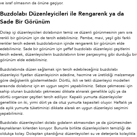
ve israf olmasının da önüne geçiyor.
Buzdolabı Düzenleyicileri ile Rengarenk ya da
Sade Bir Görünüm
Dolap içi düzenleyicileri dolabınızın temiz ve düzenli görünmesinin yanı sıra
renkli bir görünüm için de tercih edebilirsiniz. Pembe, mavi, yeşil gibi farklı
renkler tercih ederek buzdolabınızın içinde rengarenk bir görünüm elde
edebilirsiniz. Sade bir görünüm için şeffaf buzdolabı düzenleyici çeşitlerini
tercih ederek, düzenleyicilerin buzdolabının birer parçasıymış gibi durduğu bir
görünüm elde edebilirsiniz.
Buzdolabında düzen sağlamak için tercih edebileceğiniz buzdolabı
düzenleyici fiyatları düzenleyicinin adedine, hacmine ve üretildiği malzemeye
göre değişkenlik göstermektedir. Dörtlü, ikili ve tekli düzenleyici modelleri
arasında dolabınız için en uygun seçimi yapabilirsiniz. Sebze çekmecesi için
sahip olunan buzdolabı çekmecesi dikkate alınarak genellikle üçlü ya da
dörtlü organizer çeşitleri tercih ediliyor. Kapaklı yumurta düzenleyiciler
genellikle on iki, yirmi dört ya da otuz yumurta kapasiteli oluyor. Haftalık ya
da aylık yumurta tüketiminizi dikkate alarak en uygun düzenleyici seçimini
yapabilirsiniz.
Buzdolabı düzenleyicileri dolabı gıdaların akmasından ya da çürümesinden
kaynaklanan kirlerden koruyor. Bununla birlikte düzenleyicilerin temizliği de
oldukça kolay. Dolaptan çıkardığınız düzenleyicileri su ve deterjanla kolaylıkla