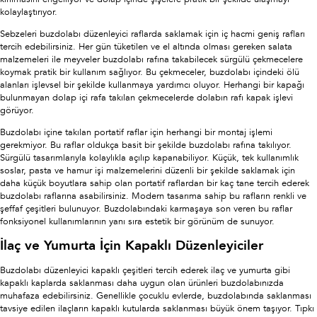
kolaylaştırıyor.
Sebzeleri buzdolabı düzenleyici raflarda saklamak için iç hacmi geniş rafları
tercih edebilirsiniz. Her gün tüketilen ve el altında olması gereken salata
malzemeleri ile meyveler buzdolabı rafına takabilecek sürgülü çekmecelere
koymak pratik bir kullanım sağlıyor. Bu çekmeceler, buzdolabı içindeki ölü
alanları işlevsel bir şekilde kullanmaya yardımcı oluyor. Herhangi bir kapağı
bulunmayan dolap içi rafa takılan çekmecelerde dolabın rafı kapak işlevi
görüyor.
Buzdolabı içine takılan portatif raflar için herhangi bir montaj işlemi
gerekmiyor. Bu raflar oldukça basit bir şekilde buzdolabı rafına takılıyor.
Sürgülü tasarımlarıyla kolaylıkla açılıp kapanabiliyor. Küçük, tek kullanımlık
soslar, pasta ve hamur işi malzemelerini düzenli bir şekilde saklamak için
daha küçük boyutlara sahip olan portatif raflardan bir kaç tane tercih ederek
buzdolabı raflarına asabilirsiniz. Modern tasarıma sahip bu rafların renkli ve
şeffaf çeşitleri bulunuyor. Buzdolabındaki karmaşaya son veren bu raflar
fonksiyonel kullanımlarının yanı sıra estetik bir görünüm de sunuyor.
İlaç ve Yumurta İçin Kapaklı Düzenleyiciler
Buzdolabı düzenleyici kapaklı çeşitleri tercih ederek ilaç ve yumurta gibi
kapaklı kaplarda saklanması daha uygun olan ürünleri buzdolabınızda
muhafaza edebilirsiniz. Genellikle çocuklu evlerde, buzdolabında saklanması
tavsiye edilen ilaçların kapaklı kutularda saklanması büyük önem taşıyor. Tıpkı