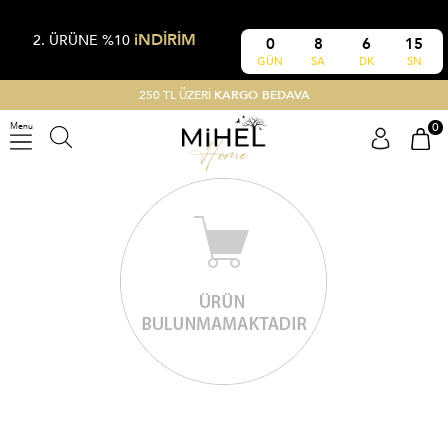
iNDİRİM
2. ÜRÜNE %10
0
8
6
15
GÜN
SA
DK
SN
250 TL ÜZERİ
KARGO BEDAVA
0
Menu