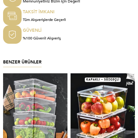
Memnuniyetiniz Bizim İçin Değerli
TAKSİT İMKANI
Tüm Alışverişlerde Geçerli
GÜVENLİ
%100 Güvenli Alışveriş
BENZER ÜRÜNLER
%6
YENI ÜRÜN
%8
YENI ÜRÜN