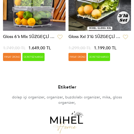
Gloss 6'lı Mix SÜZGEÇLİ Kapaklı Buzdolabı Düzenleyici,dolap Içi Düzenleyici,organizer,saklama Kabı
Gloss Xxl 3'lü SÜZGEÇLİ Kapaklı Buzdolabı Düzenleyici,dolap Içi Düzenleyici,organizer,saklama Kabı
1.749,00 TL
1.649,00 TL
1.299,00 TL
1.199,00 TL
FIRSAT ÜRÜNÜ
ÜCRETSIZ KARGO
FIRSAT ÜRÜNÜ
ÜCRETSIZ KARGO
Etiketler
dolap içi organizer
,
organizer
,
buzdolabı organizer
,
mika
,
gloss
organizer
,