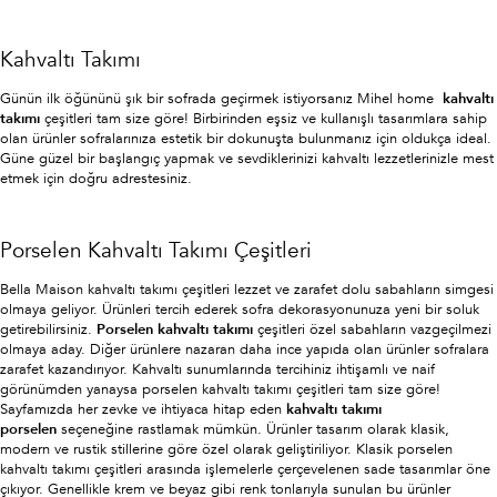
Kahvaltı Takımı
Günün ilk öğününü şık bir sofrada geçirmek istiyorsanız Mihel home
kahvaltı
takımı
çeşitleri tam size göre! Birbirinden eşsiz ve kullanışlı tasarımlara sahip
olan ürünler sofralarınıza estetik bir dokunuşta bulunmanız için oldukça ideal.
Güne güzel bir başlangıç yapmak ve sevdiklerinizi kahvaltı lezzetlerinizle mest
etmek için doğru adrestesiniz.
Porselen Kahvaltı Takımı Çeşitleri
Bella Maison kahvaltı takımı çeşitleri lezzet ve zarafet dolu sabahların simgesi
olmaya geliyor. Ürünleri tercih ederek sofra dekorasyonunuza yeni bir soluk
getirebilirsiniz.
Porselen kahvaltı takımı
çeşitleri özel sabahların vazgeçilmezi
olmaya aday. Diğer ürünlere nazaran daha ince yapıda olan ürünler sofralara
zarafet kazandırıyor. Kahvaltı sunumlarında tercihiniz ihtişamlı ve naif
görünümden yanaysa porselen kahvaltı takımı çeşitleri tam size göre!
Sayfamızda her zevke ve ihtiyaca hitap eden
kahvaltı takımı
porselen
seçeneğine rastlamak mümkün. Ürünler tasarım olarak klasik,
modern ve rustik stillerine göre özel olarak geliştiriliyor. Klasik porselen
kahvaltı takımı çeşitleri arasında işlemelerle çerçevelenen sade tasarımlar öne
çıkıyor. Genellikle krem ve beyaz gibi renk tonlarıyla sunulan bu ürünler