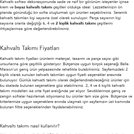
Kahvaltı sofrası dekorasyonunda sade ve naif bir görünüm isteyenler içinse
krem ve
beyaz kahvaltı takımı
çeşitleri oldukça ideal. Lezzetlerinizin ön
planda göründüğü bir sofra oluşturmak için ürünleri seçebilirsiniz. Seramik
kahvaltı takımları kişi sayısına özel olarak sunuluyor. Parça sayısının kişi
sayısına oranla değiştiği 6, 4 ve
2 kişilik kahvaltı takımı
çeşitlerini
ihtiyaçlarınıza göre değerlendirebilirsiniz.
Kahvaltı Takımı Fiyatları
Kahvaltı takımı fiyatları ürünlerin materyal, tasarım ve parça sayısı gibi
unsurlarına göre çeşitlilik gösteriyor. Bütçenize uygun birçok seçeneği Bella
Maison'un geniş ürün yelpazesinde rahatlıkla bulabilirsiniz. Sayfamızdaki 2
kişilik olarak sunulan kahvaltı takımları uygun fiyatlı seçenekler arasında
bulunuyor. Günlük kahvaltı takımı olarak değerlendirebileceğiniz ürünler için
bu skalada bulunan seçeneklere göz atabilirsiniz. 2, 4 ve 6 kişilik kahvaltı
takımı modelleri ise orta fiyat aralığında yer alıyor. Sevdiklerinize geniş ve
zengin sofralar hazırlamak istiyorsanız bu ürünler tam size göre. Bütçenize ve
kriterlerinize uygun seçeneklere anında ulaşmak için sayfamızın üst kısmında
bulunan filtre seçeneklerinden faydalanabilirsiniz.
Kahvaltı takımı nasıl kullanılır?