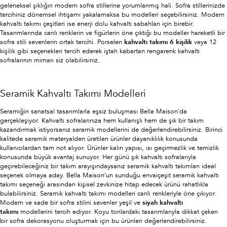
geleneksel şıklığın modern sofra stillerine yorumlanmış hali. Sofra stillerinizde
tercihiniz dönemsel ihtişamı yakalamaksa bu modelleri seçebilirsiniz. Modern
kahvaltı takımı çeşitleri ise enerji dolu kahvaltı sabahları için birebir.
Tasarımlarında canlı renklerin ve figürlerin öne çıktığı bu modeller hareketli bir
sofra stili sevenlerin ortak tercihi. Porselen
kahvaltı takımı 6 kişilik
veya 12
kişilik gibi seçenekleri tercih ederek iştah kabartan rengarenk kahvaltı
sofralarının mimarı siz olabilirsiniz.
Seramik Kahvaltı Takımı Modelleri
Seramiğin sanatsal tasarımlarla eşsiz buluşması Bella Maison'da
gerçekleşiyor. Kahvaltı sofralarınıza hem kullanışlı hem de şık bir takım
kazandırmak istiyorsanız seramik modellerini de değerlendirebilirsiniz. Birinci
kalitede seramik materyalden üretilen ürünler dayanıklılık konusunda
kullanıcılardan tam not alıyor. Ürünler kalın yapısı, ısı geçirmezlik ve temizlik
konusunda büyük avantaj sunuyor. Her günü şık kahvaltı sofralarıyla
geçirebileceğiniz bir takım arayışındaysanız seramik kahvaltı takımları ideal
seçenek olmaya aday. Bella Maison'un sunduğu envaiçeşit seramik kahvaltı
takımı seçeneği arasından kişisel zevkinize hitap edecek ürünü rahatlıkla
bulabilirsiniz. Seramik kahvaltı takımı modelleri canlı renkleriyle öne çıkıyor.
Modern ve sade bir sofra stilini sevenler yeşil ve
siyah kahvaltı
takımı
modellerini tercih ediyor. Koyu tonlardaki tasarımlarıyla dikkat çeken
bir sofra dekorasyonu oluşturmak için bu ürünleri değerlendirebilirsiniz.