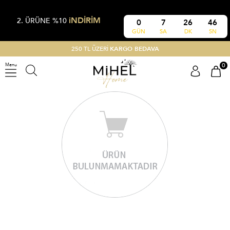
iNDİRİM
2. ÜRÜNE %10
0
7
26
45
GÜN
SA
DK
SN
250 TL ÜZERİ
KARGO BEDAVA
0
Menu