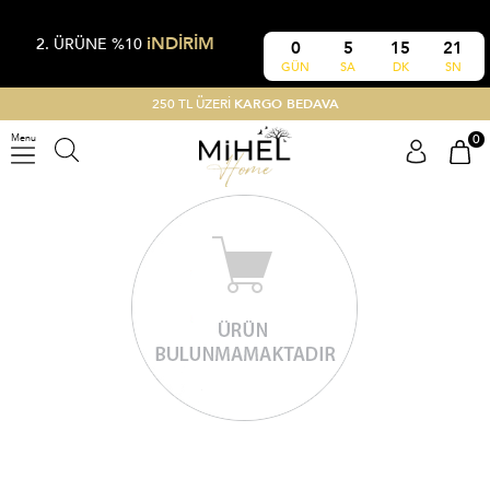
iNDİRİM
2. ÜRÜNE %10
0
5
15
21
GÜN
SA
DK
SN
250 TL ÜZERİ
KARGO BEDAVA
0
Menu